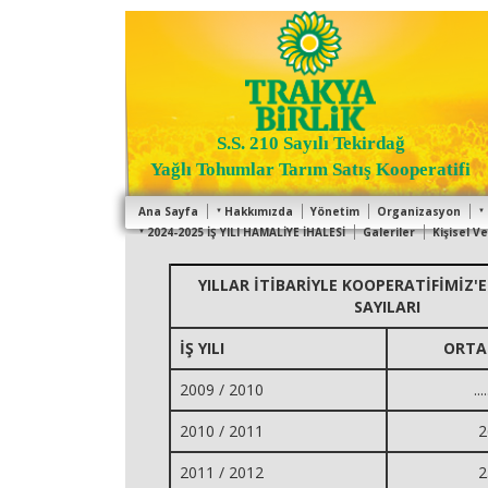
S.S. 210 Sayılı Tekirdağ
Yağlı Tohumlar Tarım Satış Kooperatifi
Ana Sayfa
Hakkımızda
Yönetim
Organizasyon
2024-2025 İŞ YILI HAMALİYE İHALESİ
Galeriler
Kişisel V
YILLAR İTİBARİYLE KOOPERATİFİMİZ'
SAYILARI
İŞ YILI
ORTAK
2009 / 2010
....
2010 / 2011
2
2011 / 2012
2